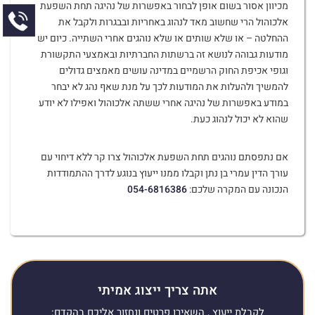
מכיוון אסור בשום אופן לבחור באפשרות של נהיגה תחת השפעת
אלכוהול הרי שחשוב מאד לנהוג באחריות ובבגרות ולקבל את
ההחלטה – או שלא שותים או שלא נוהגים אחרי השתייה. כיום יש
מודעות גבוהה לנושא זה ברשתות החברתיות ובאמצעי התקשורת
וגופי אכיפת החוק הרשמיים במדינה עושים מאמצים גדולים
להמשיך ולהעלות את המודעות לכך על מנת שאף נהג לא יבחר
במודע באפשרות של נהיגה אחרי ששתה אלכוהול ואפילו לא יודע
שהוא לא יכול לנהוג כעת.
אם נתפסתם נוהגים תחת השפעת אלכוהול צרו קר ללא דיחוי עם
עורך הדין עמרי בן נתן וקבלו ממנו ייעוץ בנוגע לדרך ההתמודדות
הנכונה עם המקרה שלכם:
054-6816386
אתה צריך ייצוג אמיתי
לקבלת ייעוץ , השאירו פרטים ונחזור אליכם בהקדם: