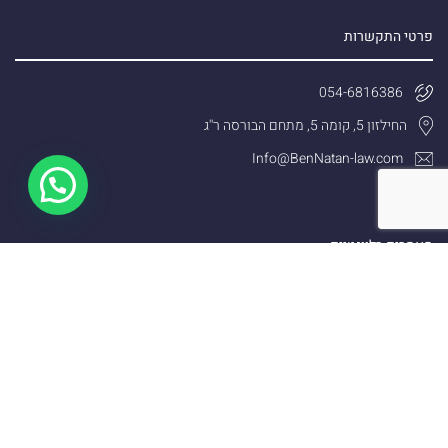
פרטי התקשרות
054-6816386
החילזון 5, קומה 5, מתחם הבורסה ר''ג
Info@BenNatan-law.com
מאמרים רלוונטיים
עורך דין תאונות דרכים
ביטול פסילה מנהלית
עורך דין תאונות קשות
נהיגה תחת השפעת סמים
עורך דין נהיגה בשכרות
שימוש בטלפון בזמן נהיגה
עורך דין תעבורה תל אביב
נהיגה ללא רישיון
עורך דין תעבורה בפתח תקווה
מהירות מופרזת
עורך דין תעבורה ברמת גן
בדיקת ינשוף