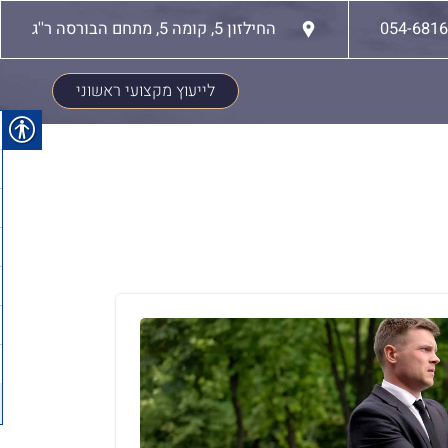
054-681
החילזון 5, קומה 5, מתחם הבורסה ר''ג
לייעוץ מקצועי ראשוני