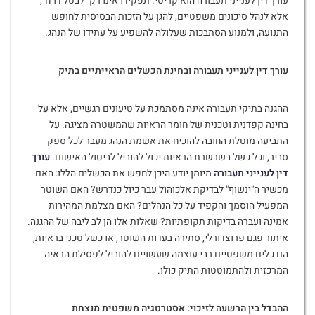
עורך דין לענייני תעבורה הוא קריטי. תפקידו אינו רק "לבטל דו"ח",
אלא לנהל סיכונים משפטיים, להגן על הזכות הבסיסית לחופש
התנועה, ולמנוע הסתבכות שעלולה להשפיע על עתידו של הנהג.
עורך דין לענייני תעבורה ובחינת הכשלים הראייתיים בתיק
ההגנה בתיקי תעבורה אינה מסתמכת על טיעונים רגשיים, אלא על
בחינה קפדנית וטכנית של חומר הראיות שהמשטרה מציגה. על
התביעה מוטלת החובה להוכיח את אשמת הנהג מעבר לכל ספק
סביר, וכל כשל בשרשרת הראיות יכול להוביל לביטול האישום.
עורך
דין לענייני תעבורה
מיומן יודע היכן לחפש את הכשלים הללו: האם
מכשיר ה"ינשוף" לבדיקת אלכוהול עבר כיול כנדרש? האם השוטר
המפעיל הוסמך והקפיד על כל הנהלים? האם מצלמת המהירות
אמינה ועברה בדיקות תקופתיות? שאלות אלו הן לב ליבה של ההגנה.
איתור פגם פרוצדורלי, סתירה בעדות השוטר, או כשל טכני בראיות,
הם כלים משפטיים רבי עוצמה שעשויים להוביל לפסילת הראיה
המרכזית ולהתמוטטות התיק כולו.
ההבדל בין הרשעה לזיכוי: אסטרטגיה משפטית מנצחת