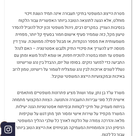
מטרת הייצוג המשפטי בתיקי תעבורה אינה תמיד השגת זיכוי
מוחלט, אלא הגעה לתוצאה הטובה ביותר האפשרית עבור הלקוח
בנסיבות העניין. במקרים רבים, ניהול משפטי נכון יכול להוביל להסדר
טיעון מקל, כזה שממיר סעיף אישום חמור בסעיף קל יותר, מפחית
משמעותית את מספר הנקודות, או מבטל פסילה ממושכת. עורך דין
מנוסה ידע להעריך את סיכויי התיק ולגבש אסטרטגיה – האם לנהל
משפט עד תומו במטרה להוכיח חפות, או שמא לנהל משא ומתן עם
התביעה כדי למזער נזקים. בסופו של יום, ההבדל בין נהג שרישיונו
נשלל לשנים ארוכות לבין נהג שמצליח לשמור על רישיונו, טמון לרוב
באיכות ובמקצועיות הייצוג המשפטי שקיבל.
משרד עו"ד בן נתן, עמר ושות' מציע פתרונות משפטיים מותאמים
אישית לכל סוגי עבירות התעבורה והתנועה. הצוות המקצועי מתמחה
בניתוח מעמיק של תיקי לקוחות ובפיתוח אסטרטגיות הגנה יעילות.
המשרד מקפיד על שירות אישי ומסור תוך מתן דגש על שקיפות
מלאה והדרכה צמודה של הלקוח לאורך כל שלבי ההליך המשפטי.
הניסיון הרב והמומחיות המעמיקה מבטיחים את הייצוג הטוב ביותר
עבור כל לקוח.