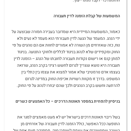
ההזמנה כדי לקבל ממנו ייעוץ.
המשמעות של קבלת הזמנה לדין תעבורה
כאמור, המשמעות המיידית היא שמדובר בעבירה חמורה שבוצעה על
ידי הנהג. המעמד של הגעה לדין תעבורתי הוא מעמד לא נעים ולא
נוח, כזה שאזרחים מן השורה לא אמורים לחוות אם הם נוהגים על פי
החוק ומקפידים שלא לנהוג בניגוד לכללים ולחוקי התנועה. בניגוד
למתן קנס או רישום נקודות תעבורה לחובתו של הנהג – הזמנה לדין
תעבורה היא נושא שצריך לגרום לחשש רציני בקרב הנהג, שרואה
בעצמו אדם נורמטיבי שלא אמור למצוא את עצמו בין כתלי בין
המשפט. בדרך זו מקוות רשויות אכיפת החוק במדינה לגרום
להרתעה וחשש בקרב הנהגים ולכך שהם יבחרו לנהוג על פי החוק.
בניסיון להפחית במספר תאונות הדרכים – כל האמצעים כשרים
בשל ריבוי תאונות דרכים בישראל יש לא מעט מאמצים למגר את
התופעה ככל האפשר, כולל הזמנה לדין תעבורה של אזרחים מן
השורה שמחשיבים את עצמם לשומרי חוק. מספיקה פעם אחת של