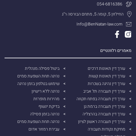
054-6816386
החילזון 5, קומה 5, מתחם הבורסה ר''ג
Info@BenNatan-law.com
מאמרים רלוונטיים
עורך דין תאונות דרכים
ביטול פסילה מנהלית
עורך דין תאונות קשות
נהיגה תחת השפעת סמים
עורך דין נהיגה בשכרות
שימוש בטלפון בזמן נהיגה
עורך דין תעבורה תל אביב
נהיגה ללא רישיון
עורך דין תעבורה בפתח תקווה
מהירות מופרזת
עורך דין תעבורה ברמת גן
בדיקת ינשוף
עורך דין תעבורה בהרצליה
נהיגה בזמן פסילה
עורך דין תעבורה ראשון לציון
נהיגה תחת השפעת סמים
מחיקת נקודות תעבורה
עבירת רמזור אדום