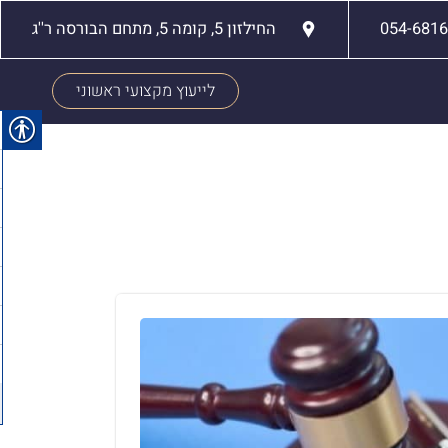
054-681
החילזון 5, קומה 5, מתחם הבורסה ר''ג
לייעוץ מקצועי ראשוני