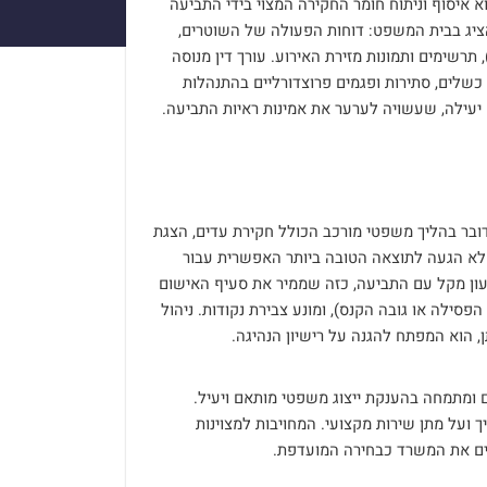
וא איסוף וניתוח חומר החקירה המצוי בידי התביעה
ציג בבית המשפט: דוחות הפעולה של השוטרים,
, תרשימים ותמונות מזירת האירוע. עורך דין מנוסה
כשלים, סתירות ופגמים פרוצדורליים בהתנהלות
יעילה, שעשויה לערער את אמינות ראיות התביעה.
בר בהליך משפטי מורכב הכולל חקירת עדים, הצגת
 אלא הגעה לתוצאה הטובה ביותר האפשרית עבור
יעון מקל עם התביעה, כזה שממיר את סעיף האישום
פסילה או גובה הקנס), ומונע צבירת נקודות. ניהול
, הוא המפתח להגנה על רישיון הנהיגה.
ים ומתמחה בהענקת ייצוג משפטי מותאם ויעיל.
 ועל מתן שירות מקצועי. המחויבות למצוינות
ים את המשרד כבחירה המועדפת.