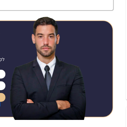
א
לקב