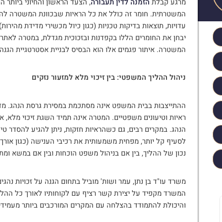
מרגע קבלת
הזמנה לדין תעבורה
, הצעד הראשון והחיוני ביותר ה
המשטרתית. חומר זה כולל את כל הראיות שבכוונת המשטרה לה
עדויות, תוצאות בדיקות טכניות (כגון כיול מכשירי מדידת מהירות)
יבחן את החומרים הללו בקפדנות ובזכוכית מגדלת, במטרה לאתר 
המשטרה. איתור פגמים אלו הוא הבסיס לבניית אסטרטגיית הגנה 
ניהול ההליך המשפטי: בין זיכוי מלא למזעור נזקים
ההתייצבות בבית המשפט אינה מסתכמת במסירת גרסת הנהג. מדו
ראיות וטיעונים משפטיים. המטרה אינה תמיד השגת זיכוי מלא,
הנהג. במקרים רבים, גם כשהראיות חזקות, ניתן להגיע להסדר ט
לסעיף קל יותר, מפחית משמעותית את רכיבי הענישה (כגון אורך ה
נכון של ההליך, בין אם בניהול משפט הוכחות ובין אם במשא ומתן
משרד עו"ד בן נתן, עמר ושות' מוביל בתחום הגנה על זכויות נהג
המשרד מקפיד על יצירת קשר רציף עם לקוחותיו לאורך כל ההליך
והיכולת להתמודד בהצלחה עם המקרים המורכבים ביותר מעמיד